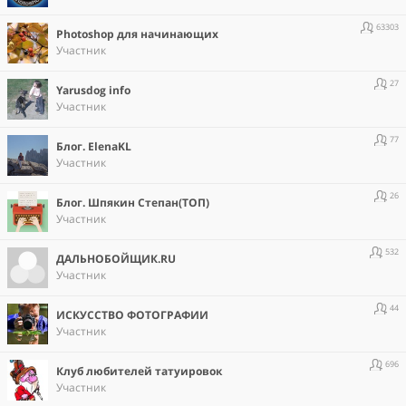
63303
Photoshop для начинающих
Участник
27
Yarusdog info
Участник
77
Блог. ElenaKL
Участник
26
Блог. Шпякин Степан(ТОП)
Участник
532
ДАЛЬНОБОЙЩИК.RU
Участник
44
ИСКУССТВО ФОТОГРАФИИ
Участник
696
Клуб любителей татуировок
Участник