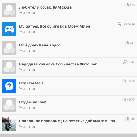
625
Любители собак, ВАМ сюда!
Участник
10010942
Мy Games. Все об играх в Моем Мире
Участник
231
Мой друг- Кане Корсо!
Участник
1137
Народная копилка Сообщества Фотошоп
Участник
17216
Ответы Mail
Участник
44477
Отдам даром!
Участник
136
Подводное плавание ( не путать с дайвингом ) парашют,скалы.
Участник