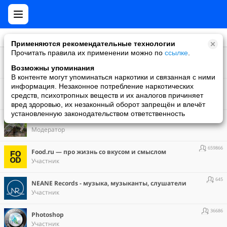
Применяются рекомендательные технологии
Прочитать правила их применении можно по
ссылке
.
45
Дайвинг Марса Алам
Создатель
Возможны упоминания
В контенте могут упоминаться наркотики и связанная с ними
49
информация. Незаконное потребление наркотических
Воспитай себе друга.
средств, психотропных веществ и их аналогов причиняет
Модератор
вред здоровью, их незаконный оборот запрещён и влечёт
установленную законодательством ответственность
11194
Собаки
Модератор
659866
Food.ru — про жизнь со вкусом и смыслом
Участник
645
NEANE Records - музыка, музыканты, слушатели
Участник
36686
Photoshop
Участник