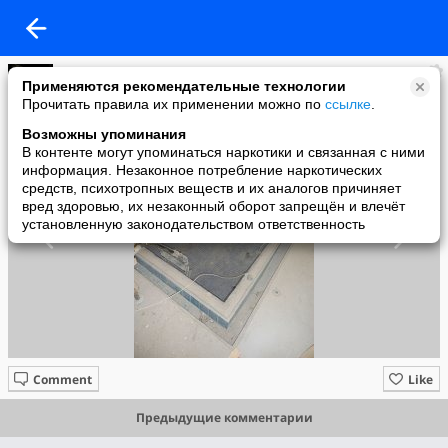
Артем Харковчук
Применяются рекомендательные технологии
added a photo
Прочитать правила их применении можно по
ссылке
.
12 Apr в 14:30
Возможны упоминания
В контенте могут упоминаться наркотики и связанная с ними
информация. Незаконное потребление наркотических
средств, психотропных веществ и их аналогов причиняет
вред здоровью, их незаконный оборот запрещён и влечёт
установленную законодательством ответственность
Comment
Like
Предыдущие комментарии