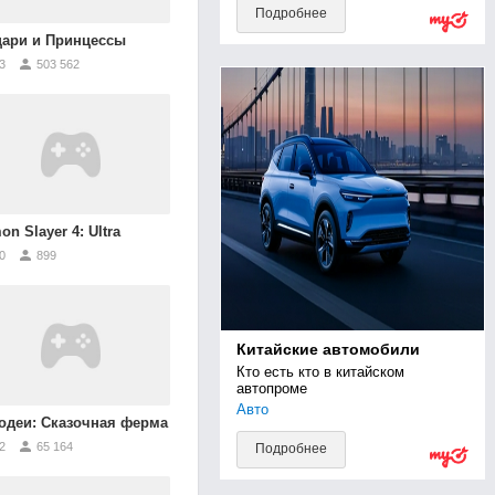
Подробнее
ари и Принцессы
3
503 562
n Slayer 4: Ultra
0
899
Китайские автомобили
Кто есть кто в китайском 
автопроме
Авто
одеи: Сказочная ферма
2
65 164
Подробнее