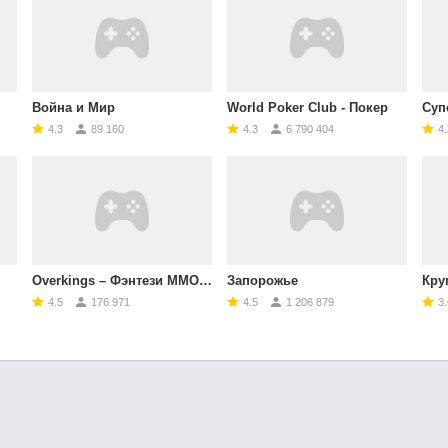
Война и Мир
World Poker Club - Покер
Суп
4.3
89 160
4.3
6 790 404
4.
Overkings – Фэнтези MMORPG
Запорожье
Круг
4.5
176 971
4.5
1 206 879
3.