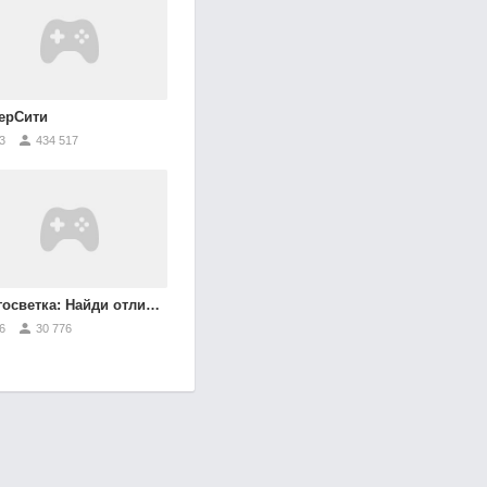
ерСити
3
434 517
осветка: Найди отличия
6
30 776