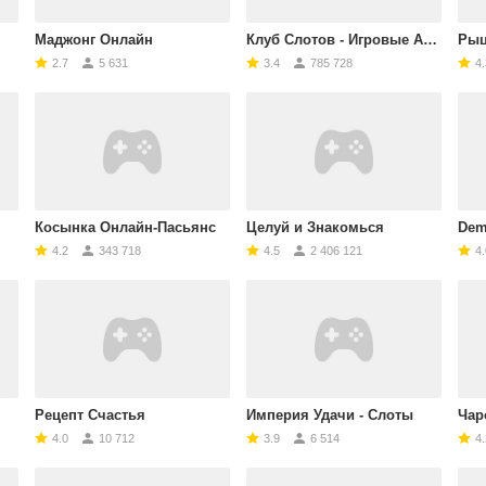
Маджонг Онлайн
Клуб Слотов - Игровые Автоматы
Рыц
2.7
5 631
3.4
785 728
4.
Косынка Онлайн-Пасьянс
Целуй и Знакомься
Demo
4.2
343 718
4.5
2 406 121
4.
Рецепт Счастья
Империя Удачи - Слоты
Чар
4.0
10 712
3.9
6 514
4.