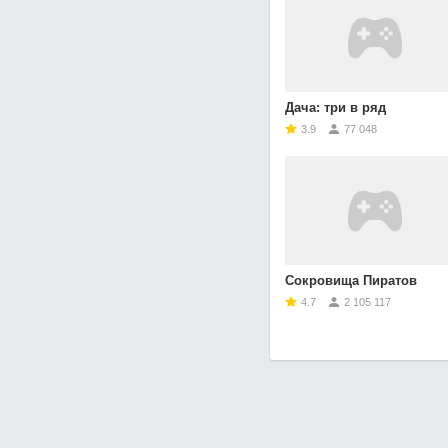
Дача: три в ряд
3.9
77 048
Сокровища Пиратов
4.7
2 105 117