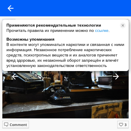
ASTOR Eynsh
Применяются рекомендательные технологии
added a photo
Прочитать правила их применении можно по
ссылке
.
02 Feb в 02:33
Возможны упоминания
В контенте могут упоминаться наркотики и связанная с ними
информация. Незаконное потребление наркотических
средств, психотропных веществ и их аналогов причиняет
вред здоровью, их незаконный оборот запрещён и влечёт
установленную законодательством ответственность
Comment