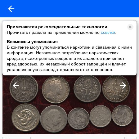
ASTOR Eynsh
Применяются рекомендательные технологии
added a photo
Прочитать правила их применении можно по
ссылке
.
24 Jan в 21:15
Возможны упоминания
В контенте могут упоминаться наркотики и связанная с ними
информация. Незаконное потребление наркотических
средств, психотропных веществ и их аналогов причиняет
вред здоровью, их незаконный оборот запрещён и влечёт
установленную законодательством ответственность