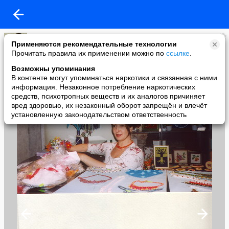
Аллевтина Жарикова
Применяются рекомендательные технологии
added a photo
Прочитать правила их применении можно по
ссылке
.
22 Oct в 09:20
Возможны упоминания
В контенте могут упоминаться наркотики и связанная с ними
информация. Незаконное потребление наркотических
средств, психотропных веществ и их аналогов причиняет
вред здоровью, их незаконный оборот запрещён и влечёт
установленную законодательством ответственность