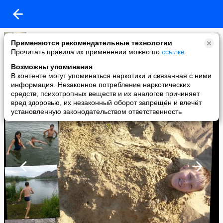
Бахыт Базархановна
Применяются рекомендательные технологии
added a photo
Прочитать правила их применении можно по
ссылке
.
21 Jul в 18:55
Возможны упоминания
В контенте могут упоминаться наркотики и связанная с ними
информация. Незаконное потребление наркотических
средств, психотропных веществ и их аналогов причиняет
вред здоровью, их незаконный оборот запрещён и влечёт
установленную законодательством ответственность