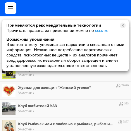
Применяются рекомендательные технологии
Прочитать правила их применении можно по
ссылке
.
378
Авто-тюнинг
Участник
Возможны упоминания
В контенте могут упоминаться наркотики и связанная с ними
1832876
информация. Незаконное потребление наркотических
АвтоМир
средств, психотропных веществ и их аналогов причиняет
Участник
вред здоровью, их незаконный оборот запрещён и влечёт
установленную законодательством ответственность
653
Внедорожник 73
Участник
72620
Журнал для женщин "Женский уголок"
Участник
353
Клуб любителей УАЗ
Участник
7877
Клуб Рыбачек или с любовью к рыбалке, рыбам и рыбакам.
Участник