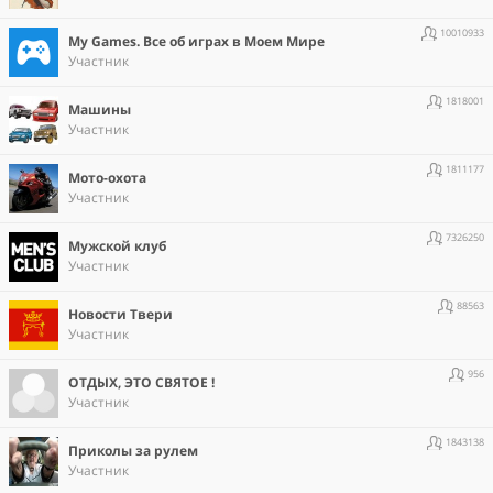
10010933
Мy Games. Все об играх в Моем Мире
Участник
1818001
Машины
Участник
1811177
Мото-охота
Участник
7326250
Мужской клуб
Участник
88563
Новости Твери
Участник
956
ОТДЫХ, ЭТО СВЯТОЕ !
Участник
1843138
Приколы за рулем
Участник