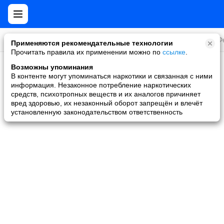
Все игры
Стратегии
Слоты и покер
Ролевые
Ф
Применяются рекомендательные технологии
Прочитать правила их применении можно по
ссылке
.
Возможны упоминания
Скидки и акции
В контенте могут упоминаться наркотики и связанная с ними
информация. Незаконное потребление наркотических
Ни одной игры не найдено
средств, психотропных веществ и их аналогов причиняет
вред здоровью, их незаконный оборот запрещён и влечёт
установленную законодательством ответственность