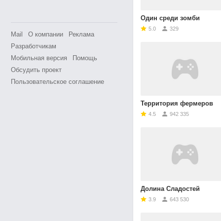
Один среди зомби
5.0
329
Mail
О компании
Реклама
Разработчикам
Мобильная версия
Помощь
Обсудить проект
Пользовательское соглашение
Территория фермеров
4.5
942 335
Долина Сладостей
3.9
643 530