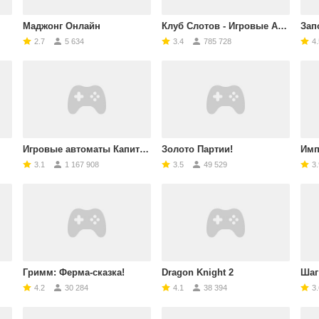
Маджонг Онлайн
Клуб Слотов - Игровые Автоматы
Зап
2.7
5 634
3.4
785 728
4.
Игровые автоматы Капитан Джек
Золото Партии!
Имп
3.1
1 167 908
3.5
49 529
3.
Гримм: Ферма-сказка!
Dragon Knight 2
Шаг
4.2
30 284
4.1
38 394
3.