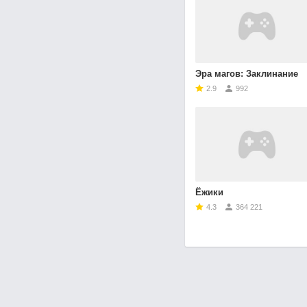
Эра магов: Заклинание
2.9
992
Ёжики
4.3
364 221