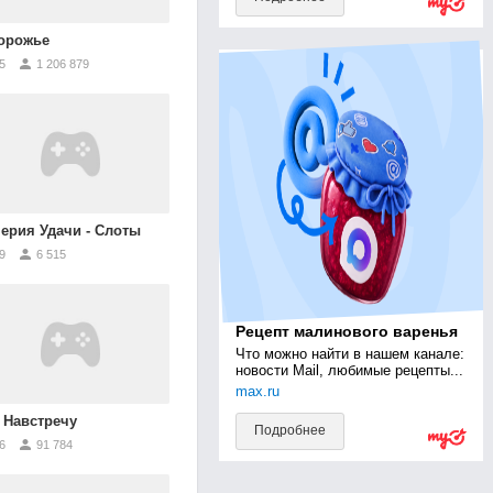
орожье
5
1 206 879
ерия Удачи - Слоты
9
6 515
Рецепт малинового варенья
Что можно найти в нашем канале: 
новости Mail, любимые рецепты...
max.ru
 Навстречу
Подробнее
6
91 784