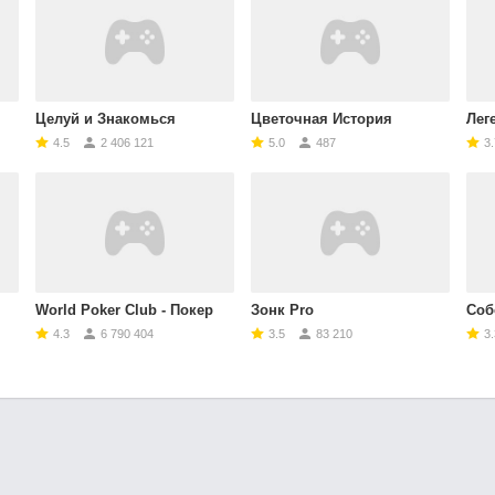
Целуй и Знакомься
Цветочная История
Леген
4.5
2 406 121
5.0
487
3.
World Poker Club - Покер
Зонк Pro
Соб
4.3
6 790 404
3.5
83 210
3.