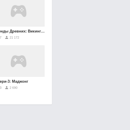
ды Древних: Викинги и Славяне
7
21 172
ери-3: Маджонг
3
2 690