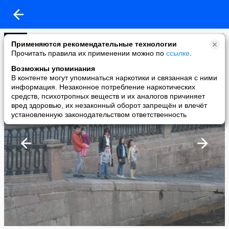
feruza
Применяются рекомендательные технологии
added a photo
Прочитать правила их применении можно по
ссылке
.
05 Jul в 14:02
Возможны упоминания
В контенте могут упоминаться наркотики и связанная с ними
информация. Незаконное потребление наркотических
средств, психотропных веществ и их аналогов причиняет
вред здоровью, их незаконный оборот запрещён и влечёт
установленную законодательством ответственность