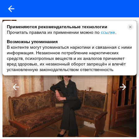
юлия бобр
Применяются рекомендательные технологии
added a photo
Прочитать правила их применении можно по
ссылке
.
09 Apr в 00:31
Возможны упоминания
В контенте могут упоминаться наркотики и связанная с ними
информация. Незаконное потребление наркотических
средств, психотропных веществ и их аналогов причиняет
вред здоровью, их незаконный оборот запрещён и влечёт
установленную законодательством ответственность