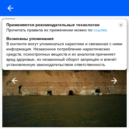
Андрей
Применяются рекомендательные технологии
added a photo
Прочитать правила их применении можно по
ссылке
.
13 Nov в 21:30
Возможны упоминания
В контенте могут упоминаться наркотики и связанная с ними
информация. Незаконное потребление наркотических
средств, психотропных веществ и их аналогов причиняет
вред здоровью, их незаконный оборот запрещён и влечёт
установленную законодательством ответственность