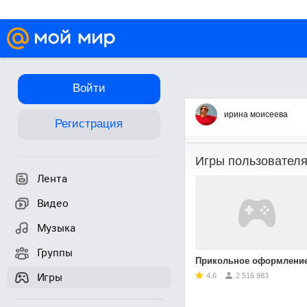
Войти
Игры
ирина моисеева
Регистрация
Игры пользовател
Лента
Видео
Музыка
Группы
Прикольное оформление ваших фотографи
Игры
4.6
2 516 983