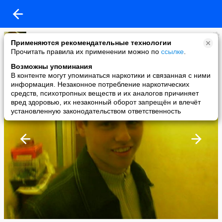
Тёма Комаров
Применяются рекомендательные технологии
added a photo
Прочитать правила их применении можно по
ссылке
.
27 Mar в 00:26
Возможны упоминания
В контенте могут упоминаться наркотики и связанная с ними
информация. Незаконное потребление наркотических
средств, психотропных веществ и их аналогов причиняет
вред здоровью, их незаконный оборот запрещён и влечёт
установленную законодательством ответственность