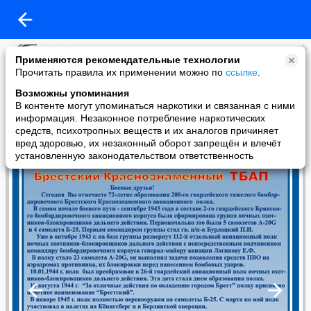
Dalnik
Применяются рекомендательные технологии
added a photo
Прочитать правила их применении можно по
ссылке
.
10 Jan в 08:59
Возможны упоминания
В контенте могут упоминаться наркотики и связанная с ними
информация. Незаконное потребление наркотических
средств, психотропных веществ и их аналогов причиняет
вред здоровью, их незаконный оборот запрещён и влечёт
установленную законодательством ответственность