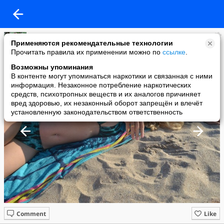
Derya
Применяются рекомендательные технологии
added a photo
Прочитать правила их применении можно по
ссылке
.
26 Jun в 17:11
Возможны упоминания
В контенте могут упоминаться наркотики и связанная с ними
информация. Незаконное потребление наркотических
средств, психотропных веществ и их аналогов причиняет
вред здоровью, их незаконный оборот запрещён и влечёт
установленную законодательством ответственность
Comment
Like