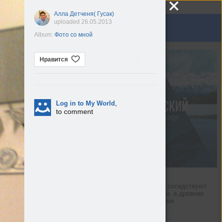
Алла Детченя( Гусак)
uploaded 26.05.2013
Album:
Фото со мной
узыка
Группы
Игры
Нравится
,
Log in to My World
to comment
Сибирь
Тут горные ледники соседствуют 
с речными долинами, а древние 
курганы — с городами
Новости