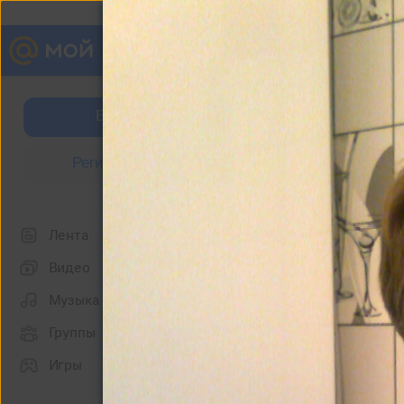
Алла Детченя( Гусак)
Войти
Фотографии
Регистрация
Фото со мной
Лента
Видео
Музыка
Группы
Игры