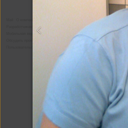
Mail
О компании
Реклама
Разработчикам
Мобильная версия
Помощь
Обсудить проект
Пользовательское соглашение