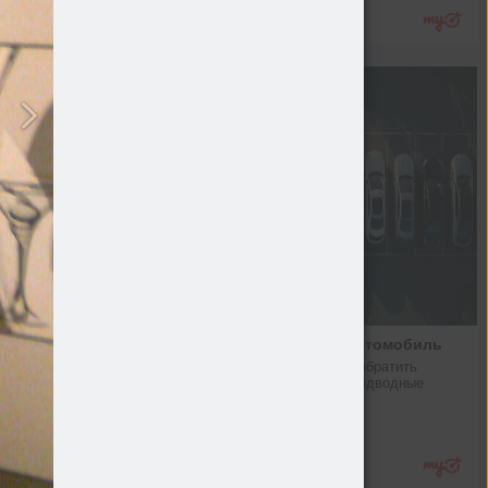
Подробнее
Подержанный автомобиль
Как купить, на что обратить 
внимание, какие "подводные 
камни"
Авто
Подробнее