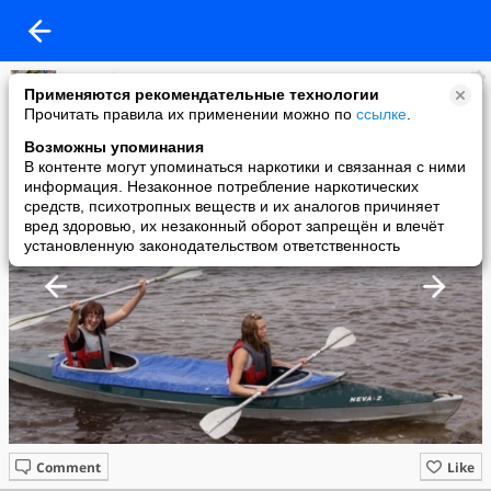
LeGEVika
Применяются рекомендательные технологии
added a photo
Прочитать правила их применении можно по
ссылке
.
14 Sep в 10:48
Возможны упоминания
В контенте могут упоминаться наркотики и связанная с ними
информация. Незаконное потребление наркотических
средств, психотропных веществ и их аналогов причиняет
вред здоровью, их незаконный оборот запрещён и влечёт
установленную законодательством ответственность
Comment
Like