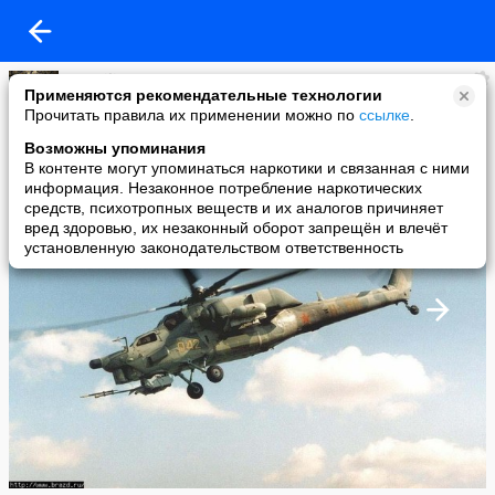
Suomiline
Применяются рекомендательные технологии
added a photo
Прочитать правила их применении можно по
ссылке
.
19 Apr в 03:13
Возможны упоминания
В контенте могут упоминаться наркотики и связанная с ними
информация. Незаконное потребление наркотических
средств, психотропных веществ и их аналогов причиняет
вред здоровью, их незаконный оборот запрещён и влечёт
установленную законодательством ответственность