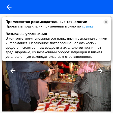
Dosokai
Применяются рекомендательные технологии
added a photo
Прочитать правила их применении можно по
ссылке
.
24 Dec в 16:55
Возможны упоминания
В контенте могут упоминаться наркотики и связанная с ними
информация. Незаконное потребление наркотических
средств, психотропных веществ и их аналогов причиняет
вред здоровью, их незаконный оборот запрещён и влечёт
установленную законодательством ответственность