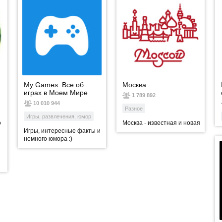
Мy Games. Все об
Москва
играх в Моем Мире
1 789 892
10 010 944
Разное
Игры, развлечения, юмор
о
Москва - известная и новая
Игры, интересные факты и
немного юмора :)