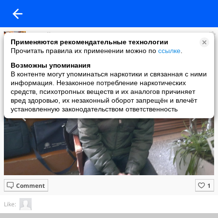
Таалай
Применяются рекомендательные технологии
added a photo
Прочитать правила их применении можно по
ссылке
.
21 May в 15:37
Возможны упоминания
В контенте могут упоминаться наркотики и связанная с ними
информация. Незаконное потребление наркотических
средств, психотропных веществ и их аналогов причиняет
вред здоровью, их незаконный оборот запрещён и влечёт
установленную законодательством ответственность
Comment
Like: