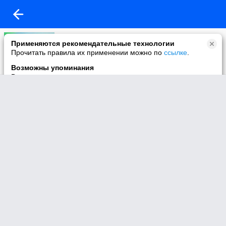
Моё видео
Применяются рекомендательные технологии
2 видео
Прочитать правила их применении можно по
ссылке
.
Возможны упоминания
В контенте могут упоминаться наркотики и связанная с ними
информация. Незаконное потребление наркотических
средств, психотропных веществ и их аналогов причиняет
вред здоровью, их незаконный оборот запрещён и влечёт
установленную законодательством ответственность