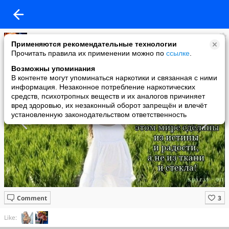
-+-
Применяются рекомендательные технологии
added a photo
Прочитать правила их применении можно по
ссылке
.
06 Aug в 11:04
Возможны упоминания
В контенте могут упоминаться наркотики и связанная с ними
информация. Незаконное потребление наркотических
средств, психотропных веществ и их аналогов причиняет
вред здоровью, их незаконный оборот запрещён и влечёт
установленную законодательством ответственность
Comment
Like: