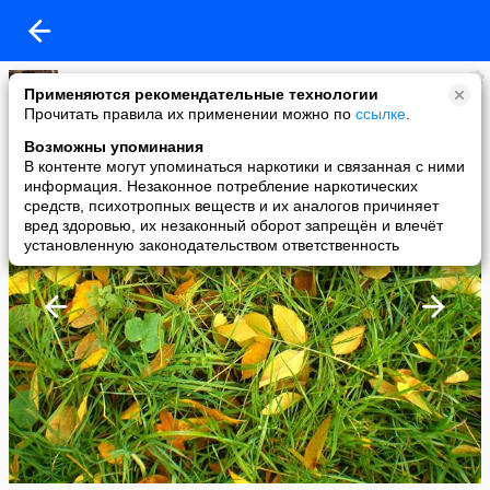
Елисеева Алёна
Применяются рекомендательные технологии
added a photo
Прочитать правила их применении можно по
ссылке
.
19 Oct в 22:57
Возможны упоминания
В контенте могут упоминаться наркотики и связанная с ними
информация. Незаконное потребление наркотических
средств, психотропных веществ и их аналогов причиняет
вред здоровью, их незаконный оборот запрещён и влечёт
установленную законодательством ответственность