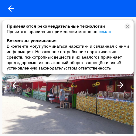
Рекламная компания
Применяются рекомендательные технологии
added a photo
Прочитать правила их применении можно по
ссылке
.
28 Jun в 08:50
Возможны упоминания
В контенте могут упоминаться наркотики и связанная с ними
информация. Незаконное потребление наркотических
средств, психотропных веществ и их аналогов причиняет
вред здоровью, их незаконный оборот запрещён и влечёт
установленную законодательством ответственность