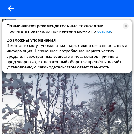
Юрий Фарвазов
Применяются рекомендательные технологии
added a photo
Прочитать правила их применении можно по
ссылке
.
01 Jan в 11:25
Возможны упоминания
В контенте могут упоминаться наркотики и связанная с ними
информация. Незаконное потребление наркотических
средств, психотропных веществ и их аналогов причиняет
вред здоровью, их незаконный оборот запрещён и влечёт
установленную законодательством ответственность