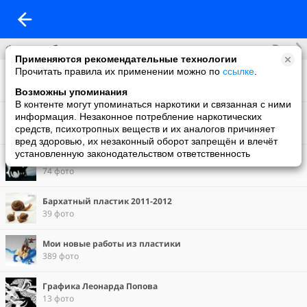
Все
Фотоальбомы
Применяются рекомендательные технологии
Прочитать правила их применении можно по
ссылке
.
"Мир Сотворенный" (мои картины)
82 фото
Возможны упоминания
В контенте могут упоминаться наркотики и связанная с ними
Моя скульптура (ранние работы)
информация. Незаконное потребление наркотических
71 фото
средств, психотропных веществ и их аналогов причиняет
вред здоровью, их незаконный оборот запрещён и влечёт
установленную законодательством ответственность
Бархатный пластик 2009-2010
74 фото
Бархатный пластик 2011-2012
39 фото
Мои новые работы из пластики
389 фото
Графика Леонарда Попова
13 фото