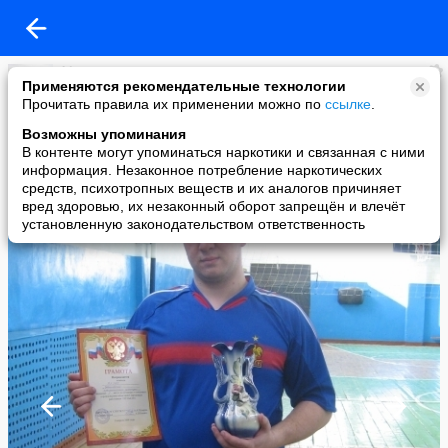
fdv
Применяются рекомендательные технологии
added a photo
Прочитать правила их применении можно по
ссылке
.
30 Sep в 19:23
Возможны упоминания
В контенте могут упоминаться наркотики и связанная с ними
информация. Незаконное потребление наркотических
средств, психотропных веществ и их аналогов причиняет
вред здоровью, их незаконный оборот запрещён и влечёт
установленную законодательством ответственность