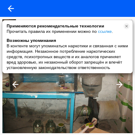
Шадрин
Применяются рекомендательные технологии
added a photo
Прочитать правила их применении можно по
ссылке
.
10 Nov в 21:39
Возможны упоминания
В контенте могут упоминаться наркотики и связанная с ними
информация. Незаконное потребление наркотических
средств, психотропных веществ и их аналогов причиняет
вред здоровью, их незаконный оборот запрещён и влечёт
установленную законодательством ответственность