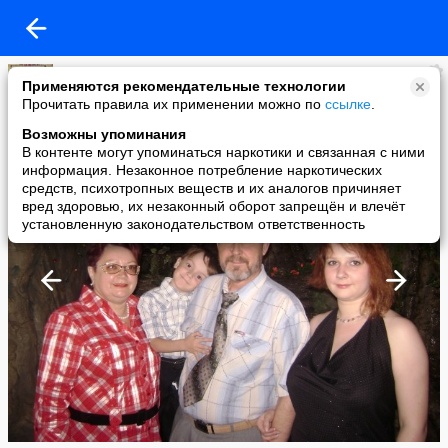
Надя Покудова
Применяются рекомендательные технологии
added a photo
Прочитать правила их применении можно по
ссылке
.
05 May в 20:08
Возможны упоминания
В контенте могут упоминаться наркотики и связанная с ними
информация. Незаконное потребление наркотических
средств, психотропных веществ и их аналогов причиняет
вред здоровью, их незаконный оборот запрещён и влечёт
установленную законодательством ответственность