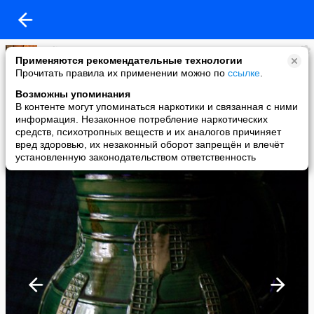
Yuliya
Применяются рекомендательные технологии
added a photo
Прочитать правила их применении можно по
ссылке
.
18 Sep в 12:39
Возможны упоминания
В контенте могут упоминаться наркотики и связанная с ними
информация. Незаконное потребление наркотических
средств, психотропных веществ и их аналогов причиняет
вред здоровью, их незаконный оборот запрещён и влечёт
установленную законодательством ответственность