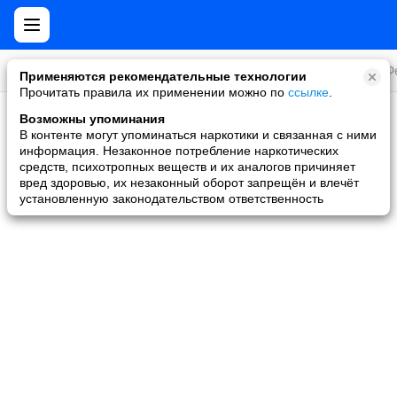
Все игры
Стратегии
Слоты и покер
Ролевые
Ф
Применяются рекомендательные технологии
Прочитать правила их применении можно по
ссылке
.
Возможны упоминания
Скидки и акции
В контенте могут упоминаться наркотики и связанная с ними
информация. Незаконное потребление наркотических
Ни одной игры не найдено
средств, психотропных веществ и их аналогов причиняет
вред здоровью, их незаконный оборот запрещён и влечёт
установленную законодательством ответственность