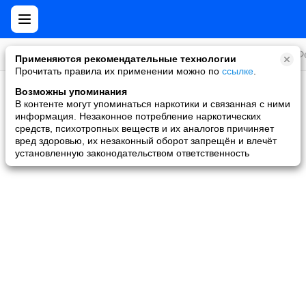
Все игры
Стратегии
Слоты и покер
Ролевые
Ф
Применяются рекомендательные технологии
Прочитать правила их применении можно по
ссылке
.
Возможны упоминания
Скидки и акции
В контенте могут упоминаться наркотики и связанная с ними
информация. Незаконное потребление наркотических
Ни одной игры не найдено
средств, психотропных веществ и их аналогов причиняет
вред здоровью, их незаконный оборот запрещён и влечёт
установленную законодательством ответственность