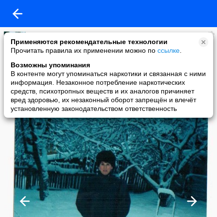
Галина Аничева
Применяются рекомендательные технологии
added a photo
Прочитать правила их применении можно по
ссылке
.
16 Nov в 10:11
Возможны упоминания
В контенте могут упоминаться наркотики и связанная с ними
информация. Незаконное потребление наркотических
средств, психотропных веществ и их аналогов причиняет
вред здоровью, их незаконный оборот запрещён и влечёт
установленную законодательством ответственность