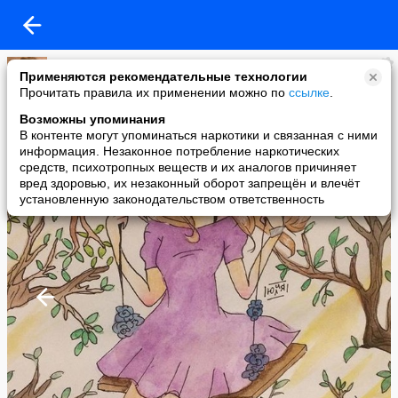
Галина
Применяются рекомендательные технологии
added a photo
Прочитать правила их применении можно по
ссылке
.
14 May в 23:46
Возможны упоминания
В контенте могут упоминаться наркотики и связанная с ними
информация. Незаконное потребление наркотических
средств, психотропных веществ и их аналогов причиняет
вред здоровью, их незаконный оборот запрещён и влечёт
установленную законодательством ответственность