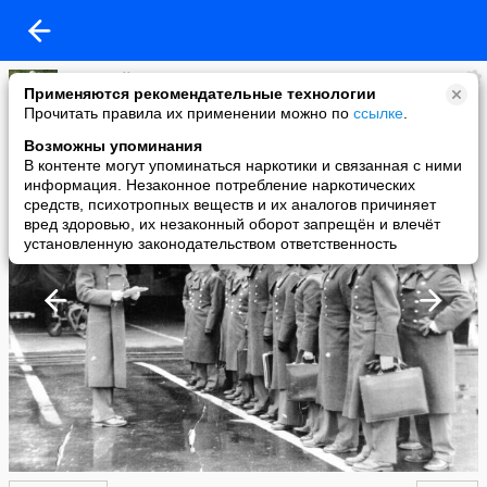
Дмитрий Шмаков
Применяются рекомендательные технологии
added a photo
Прочитать правила их применении можно по
ссылке
.
27 Jan в 13:00
Возможны упоминания
В контенте могут упоминаться наркотики и связанная с ними
информация. Незаконное потребление наркотических
средств, психотропных веществ и их аналогов причиняет
вред здоровью, их незаконный оборот запрещён и влечёт
установленную законодательством ответственность