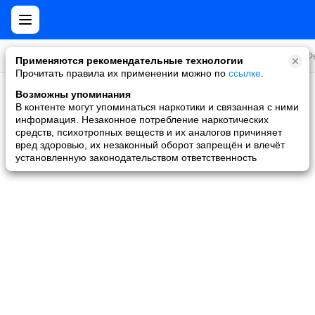
Все игры
Стратегии
Слоты и покер
Ролевые
Ф
Применяются рекомендательные технологии
Прочитать правила их применении можно по
ссылке
.
Возможны упоминания
Скидки и акции
В контенте могут упоминаться наркотики и связанная с ними
информация. Незаконное потребление наркотических
Ни одной игры не найдено
средств, психотропных веществ и их аналогов причиняет
вред здоровью, их незаконный оборот запрещён и влечёт
установленную законодательством ответственность