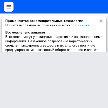
Применяются рекомендательные технологии
Прочитать правила их применении можно по
ссылке
.
10010933
Мy Games. Все об играх в Моем Мире
Участник
Возможны упоминания
В контенте могут упоминаться наркотики и связанная с ними
6860276
информация. Незаконное потребление наркотических
🌸 Ḿεҗдẏ нαмน дεᏰочҝαмน 🌸
средств, психотропных веществ и их аналогов причиняет
Участник
вред здоровью, их незаконный оборот запрещён и влечёт
установленную законодательством ответственность