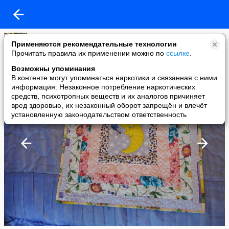
гнеушева маиса
Применяются рекомендательные технологии
added a photo
Прочитать правила их применении можно по
ссылке
.
20 Sep в 12:36
Возможны упоминания
В контенте могут упоминаться наркотики и связанная с ними
информация. Незаконное потребление наркотических
средств, психотропных веществ и их аналогов причиняет
вред здоровью, их незаконный оборот запрещён и влечёт
установленную законодательством ответственность