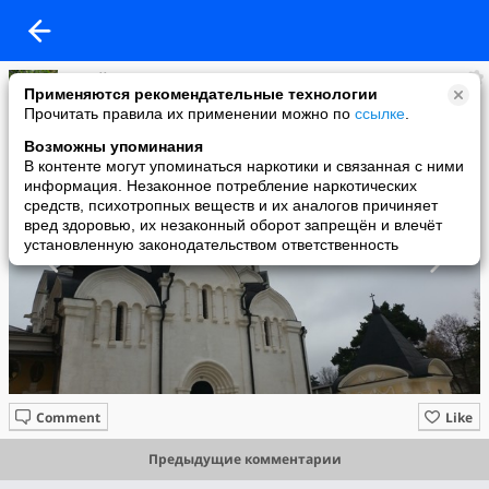
СтройДом
Применяются рекомендательные технологии
added a photo
Прочитать правила их применении можно по
ссылке
.
10 Jan в 22:21
Возможны упоминания
В контенте могут упоминаться наркотики и связанная с ними
информация. Незаконное потребление наркотических
средств, психотропных веществ и их аналогов причиняет
вред здоровью, их незаконный оборот запрещён и влечёт
установленную законодательством ответственность
Comment
Like
Предыдущие комментарии