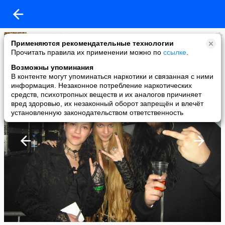
sergei shchirskyy
Применяются рекомендательные технологии
added a photo
Прочитать правила их применении можно по
ссылке
.
25 May в 01:15
Возможны упоминания
В контенте могут упоминаться наркотики и связанная с ними
информация. Незаконное потребление наркотических
средств, психотропных веществ и их аналогов причиняет
вред здоровью, их незаконный оборот запрещён и влечёт
установленную законодательством ответственность