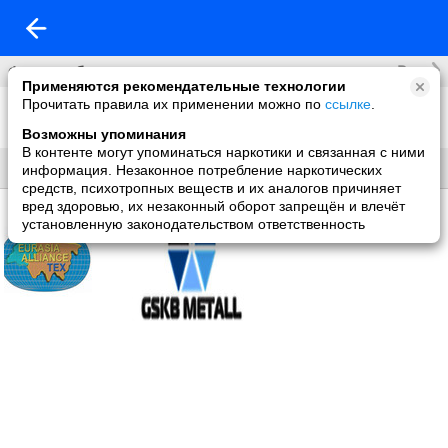
Все
Фотоальбомы
Применяются рекомендательные технологии
Прочитать правила их применении можно по
ссылке
.
Фото со мной
2 фото
Возможны упоминания
В контенте могут упоминаться наркотики и связанная с ними
Все
Без названия
информация. Незаконное потребление наркотических
средств, психотропных веществ и их аналогов причиняет
вред здоровью, их незаконный оборот запрещён и влечёт
установленную законодательством ответственность