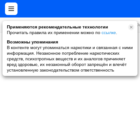
Все игры
Стратегии
Слоты и покер
Ролевые
Ф
Применяются рекомендательные технологии
Прочитать правила их применении можно по
ссылке
.
Возможны упоминания
Скидки и акции
В контенте могут упоминаться наркотики и связанная с ними
информация. Незаконное потребление наркотических
Ни одной игры не найдено
средств, психотропных веществ и их аналогов причиняет
вред здоровью, их незаконный оборот запрещён и влечёт
установленную законодательством ответственность