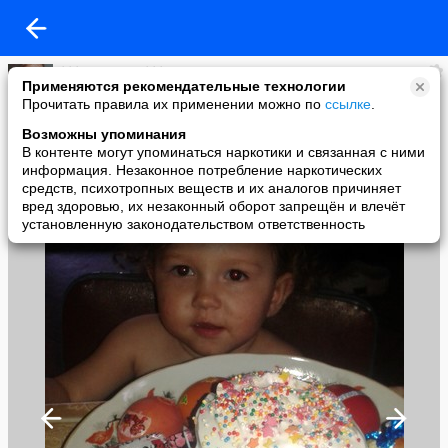
***милашка ***
Применяются рекомендательные технологии
added a photo
Прочитать правила их применении можно по
ссылке
.
16 Apr в 21:15
Возможны упоминания
В контенте могут упоминаться наркотики и связанная с ними
информация. Незаконное потребление наркотических
средств, психотропных веществ и их аналогов причиняет
вред здоровью, их незаконный оборот запрещён и влечёт
установленную законодательством ответственность