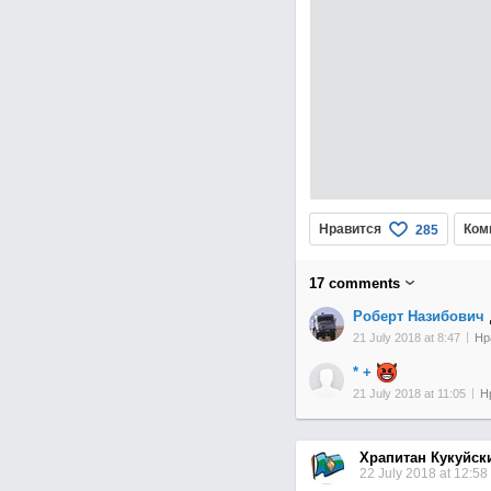
Нравится
Ком
285
17
comments
Роберт Назибович
21 July 2018 at 8:47
Нр
* +
21 July 2018 at 11:05
Н
Храпитан Кукуйск
22 July 2018 at 12:58