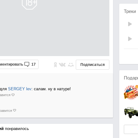
Треки
ментировать
17
Подписаться
Подар
для
SERGEY lev
: салам. ну в натуре!
авится
равится
ий
понравилось