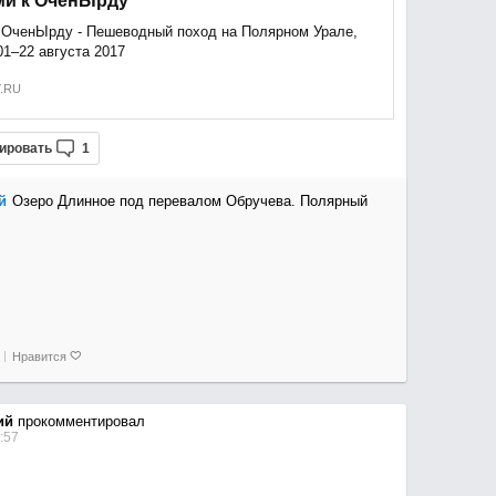
ми к ОченЫрду
 ОченЫрду - Пешеводный поход на Полярном Урале,
01–22 августа 2017
.RU
ировать
1
й
Озеро Длинное под перевалом Обручева. Полярный
Нравится
ий
прокомментировал
:57