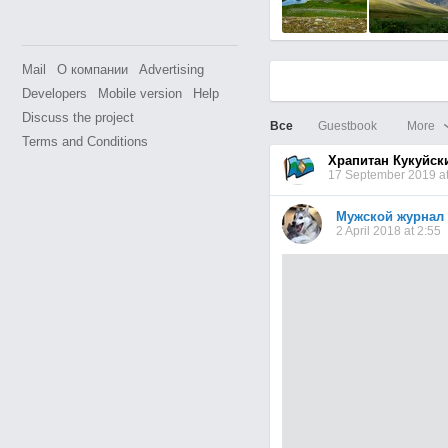
Mail
О компании
Advertising
Developers
Mobile version
Help
Discuss the project
Все
Guestbook
More
Terms and Conditions
Храпитан Кукуйск
17 September 2019 at
Мужской журнал
2 April 2018 at 2:55