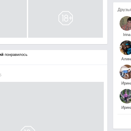
Друзь
Irina
Nemirovskay
ий
понравилось
Алин
Сулейманов
5
Ирин
Игони
Ирин
Трущи