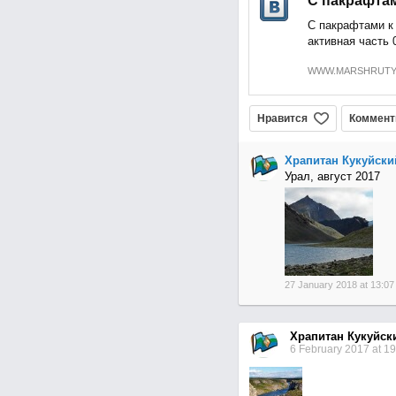
С пакрафта
С пакрафтами к
активная часть 
WWW.MARSHRUTY
Нравится
Коммент
Храпитан Кукуйски
Урал, август 2017
27 January 2018 at 13:07
Храпитан Кукуйск
6 February 2017 at 19