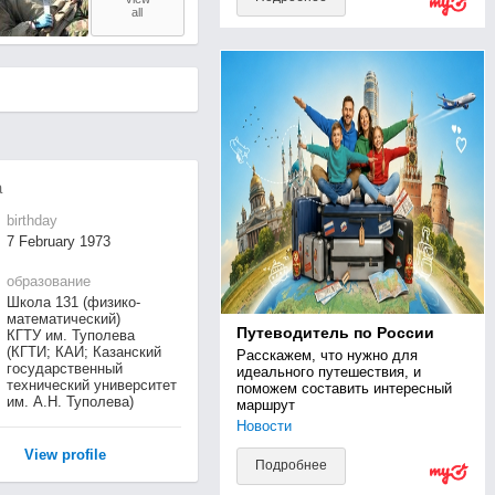
all
а
birthday
7 February 1973
образование
Школа 131 (физико-
математический)
Путеводитель по России
КГТУ им. Туполева
(КГТИ; КАИ; Казанский
Расскажем, что нужно для 
государственный
идеального путешествия, и 
технический университет
поможем составить интересный 
им. А.Н. Туполева)
маршрут
Новости
View profile
Подробнее