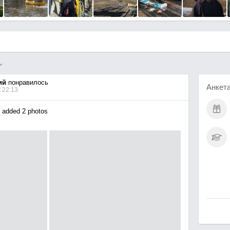
ий
понравилось
Анкет
 22:13
added 2 photos