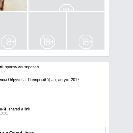
ий
прокомментировал
3:07
лом Обручева. Полярный Урал, август 2017
кий
shared a link
13:01