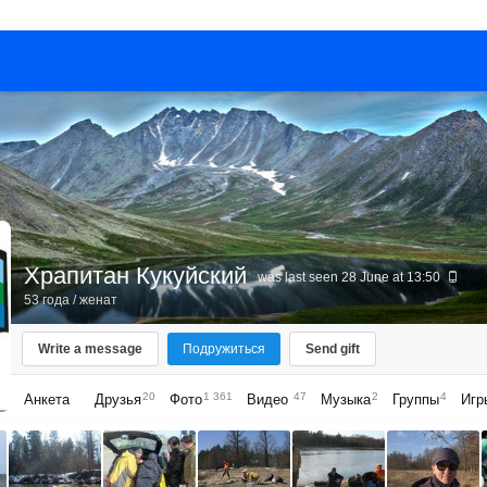
Храпитан Кукуйский
was last seen 28 June at 13:50
53 года
/ женат
Write a message
Подружиться
Send gift
20
1 361
47
2
4
Анкета
Друзья
Фото
Видео
Музыка
Группы
Игр