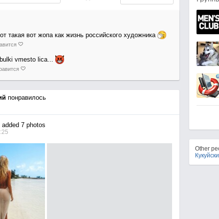
от такая вот жопа как жизнь российского художника
авится
bulki vmesto lica...
равится
ий
понравилось
added 7 photos
:25
Other p
Кукуйск