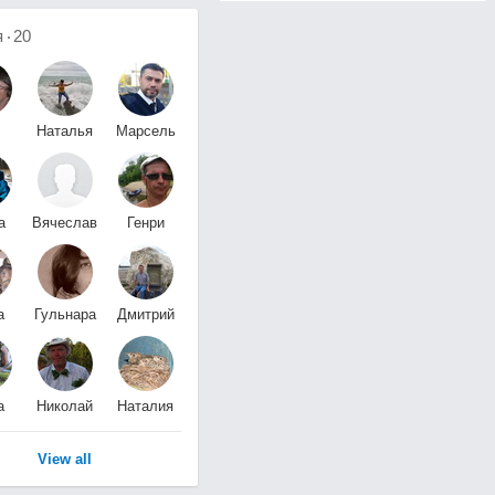
я
20
Наталья
Марсель
a
Карпенко
М
а
Вячеслав
Генри
а
Марковский
Морга
а
Гульнара
Дмитрий
на
Замалдынова
Караваев-Рузайкин
а
Николай
Наталия
на
Сафронов
Ф
View all