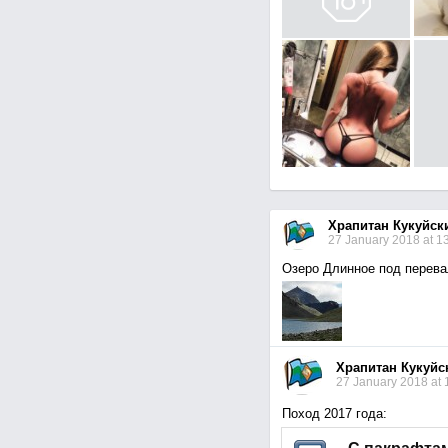
Храпитан Кукуйск
27 January 2018 at 1
Озеро Длинное под перева
Храпитан Кукуйс
27 January 2018 at 
Поход 2017 года: