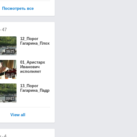
Посмотреть все
о
47
12_Порог
00:29
01_Аристарх
Иванович
исполняет
01:37
Суханова
13_Порог
00:22
View all
ы
4