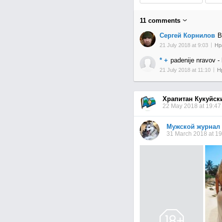
11
comments
Сергей Корнилов
В
21 July 2018 at 9:03
Нр
* +
padenije nravov - 
21 July 2018 at 11:10
Н
Храпитан Кукуйск
22 May 2018 at 19:47
Мужской журнал
31 March 2018 at 19