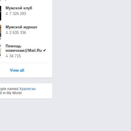
Мужской клуб
7 326 293
Мужской журнал
2 635 336
Помощь
новичкам@Mail.Ru ✔
34 715
View all
eople named
Храпитан
ий
in My World