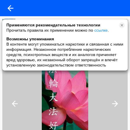
Ija
Применяются рекомендательные технологии
added a photo
Прочитать правила их применении можно по
ссылке
.
31 Jan в 02:46
Возможны упоминания
В контенте могут упоминаться наркотики и связанная с ними
информация. Незаконное потребление наркотических
средств, психотропных веществ и их аналогов причиняет
вред здоровью, их незаконный оборот запрещён и влечёт
установленную законодательством ответственность