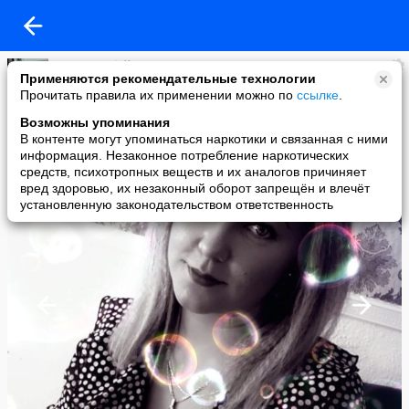
ильмира байдель
Применяются рекомендательные технологии
added a photo
Прочитать правила их применении можно по
ссылке
.
27 Oct в 18:47
Возможны упоминания
В контенте могут упоминаться наркотики и связанная с ними
информация. Незаконное потребление наркотических
средств, психотропных веществ и их аналогов причиняет
вред здоровью, их незаконный оборот запрещён и влечёт
установленную законодательством ответственность