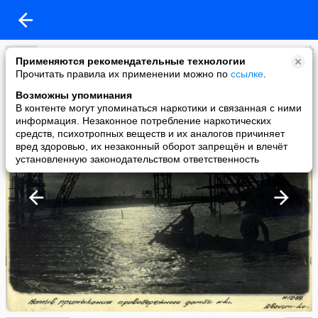
xxxyyy
Применяются рекомендательные технологии
added a photo
Прочитать правила их применении можно по
ссылке
.
13 Oct в 21:57
Возможны упоминания
В контенте могут упоминаться наркотики и связанная с ними
информация. Незаконное потребление наркотических
средств, психотропных веществ и их аналогов причиняет
вред здоровью, их незаконный оборот запрещён и влечёт
установленную законодательством ответственность